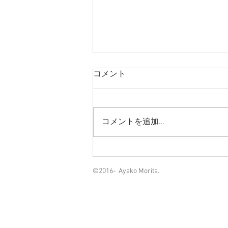
学校クラスコンサート（2026
コメント
年9月～2027年2月）
演奏形態 ：デュオ 共演：五十嵐
健太さま(sax),飯島多恵さま(vn),高
コメントを追加…
口かれんさま(mar) 日程： 9月24
日(木) 10月5日(月) 11月11日(水)、
11月12日(木)、11月16日(月)、11
月20日(金) 12月17日(木)、12月18
©2016- Ay
日(金)、12月22日(火) 1月28日(木)
2月2日(火)