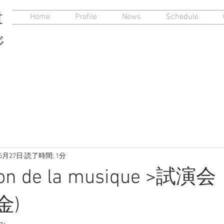
t
Home
Profile
News
Schedule
ジ
年5月27日
読了時間: 1分
on de la musique >試演会
(金)