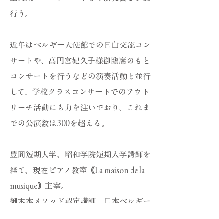
行う。
近年はベルギー大使館での日白交流コン
サートや、高円宮妃久子様御臨席のもと
コンサートを行うなどの
演奏活動と並行
して、
学校クラス
コンサートでのアウト
リーチ活動にも力を注いでおり、これま
での公演数は300を超える。
豊岡短期大学
​、
昭和学院短期大学講師を
経て、現在ピアノ教室
｟La maison de la
musique｠主宰。
御木本メソッド認定講師。日本ベルギー
学会会員。日本音楽教育学会会員。